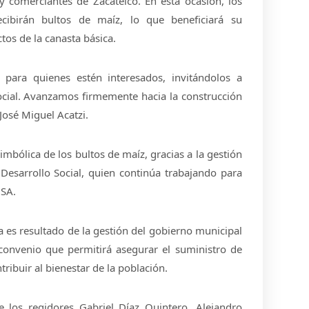
y comerciantes de Zacatelco. En esta ocasión, los
recibirán bultos de maíz, lo que beneficiará su
os de la canasta básica.
 para quienes estén interesados, invitándolos a
Social. Avanzamos firmemente hacia la construcción
José Miguel Acatzi.
simbólica de los bultos de maíz, gracias a la gestión
 Desarrollo Social, quien continúa trabajando para
NSA.
va es resultado de la gestión del gobierno municipal
convenio que permitirá asegurar el suministro de
ribuir al bienestar de la población.
e los regidores Gabriel Díaz Quintero, Alejandro