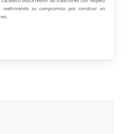
 Zacatelco busca revivir las tradiciones con respeto
s, reafirmando su compromiso por construir un
nes.