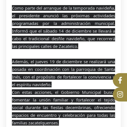
Como parte del arranque de la temporada navideña,
el presidente anunció las próximas actividades
programadas por la administración municipal.
Informó que el sábado 14 de diciembre se llevará a
cabo el tradicional desfile navideño, que recorrerá
las principales calles de Zacatelco.
Además, el jueves 19 de diciembre se realizará una
posada en coordinación con la parroquia de Santa
Inés, con el propósito de fortalecer la convivencia y
el espíritu navideño.
Con estas acciones, el Gobierno Municipal busca
fomentar la unión familiar y fortalecer el tejido
social durante las fiestas decembrinas, ofreciendo
espacios de encuentro y celebración para todas las
familias zacatelquenses.