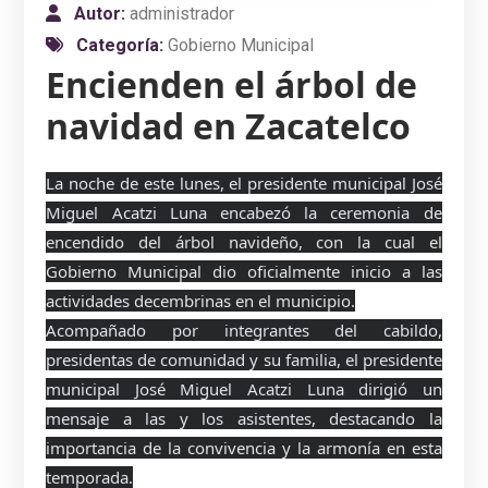
Autor:
administrador
Categoría:
Gobierno Municipal
Encienden el árbol de
navidad en Zacatelco
La noche de este lunes, el presidente municipal José
Miguel Acatzi Luna encabezó la ceremonia de
encendido del árbol navideño, con la cual el
Gobierno Municipal dio oficialmente inicio a las
actividades decembrinas en el municipio.
Acompañado por integrantes del cabildo,
presidentas de comunidad y su familia, el presidente
municipal José Miguel Acatzi Luna dirigió un
mensaje a las y los asistentes, destacando la
importancia de la convivencia y la armonía en esta
temporada.