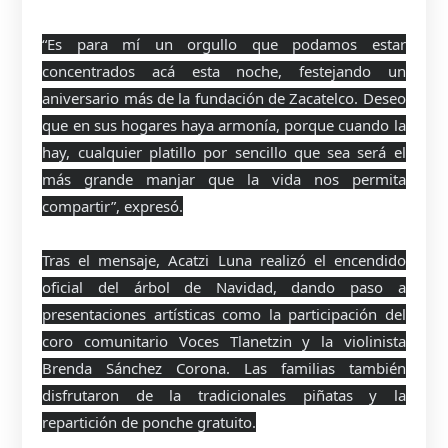
“Es para mí un orgullo que podamos estar
concentrados acá esta noche, festejando un
aniversario más de la fundación de Zacatelco. Deseo
que en sus hogares haya armonía, porque cuando la
hay, cualquier platillo por sencillo que sea será el
más grande manjar que la vida nos permita
compartir”, expresó.
Tras el mensaje, Acatzi Luna realizó el encendido
oficial del árbol de Navidad, dando paso a
presentaciones artísticas como la participación del
coro comunitario Voces Tlanetzin y la violinista
Brenda Sánchez Corona. Las familias también
disfrutaron de la tradicionales piñatas y la
repartición de ponche gratuito.