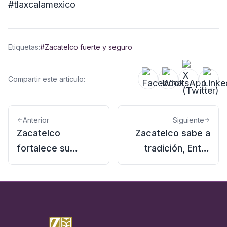
#tlaxcalamexico
Etiquetas:
#Zacatelco fuerte y seguro
Compartir este artículo:
Anterior
Siguiente
Zacatelco
Zacatelco sabe a
fortalece su
tradición, Entre
vocación turística
aromas
ancestrales y
raíces vivas, el
cacao y el agua de
barranca nos