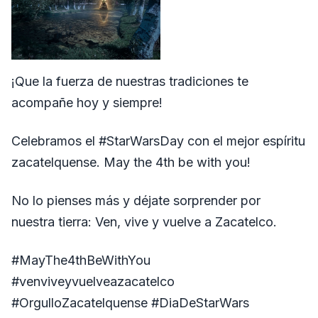
¡Que la fuerza de nuestras tradiciones te
acompañe hoy y siempre!
Celebramos el
#StarWarsDay
con el mejor espíritu
zacatelquense. May the 4th be with you!
No lo pienses más y déjate sorprender por
nuestra tierra: Ven, vive y vuelve a Zacatelco.
#MayThe4thBeWithYou
#venviveyvuelveazacatelco
#OrgulloZacatelquense
#DiaDeStarWars