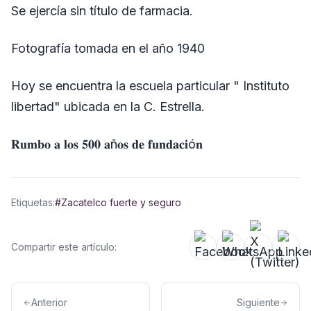
Se ejercía sin título de farmacia.
Fotografía tomada en el año 1940
Hoy se encuentra la escuela particular " Instituto
libertad" ubicada en la C. Estrella.
𝐑𝐮𝐦𝐛𝐨 𝐚 𝐥𝐨𝐬 𝟓𝟎𝟎 𝐚ñ𝐨𝐬 𝐝𝐞 𝐟𝐮𝐧𝐝𝐚𝐜𝐢ó𝐧
Etiquetas:
#Zacatelco fuerte y seguro
Compartir este artículo:
Anterior
Siguiente